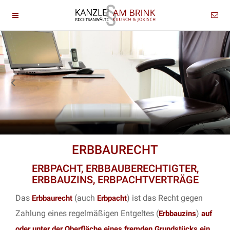
ERBBAURECHT
ERBPACHT, ERBBAUBERECHTIGTER,
ERBBAUZINS, ERBPACHTVERTRÄGE
Das
(auch
) ist das Recht gegen
Erbbaurecht
Erbpacht
Zahlung eines regelmäßigen Entgeltes (
)
Erbbauzins
auf
oder unter der Oberfläche eines fremden Grundstücks ein