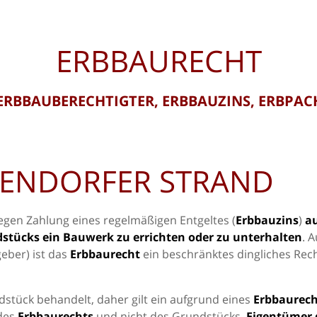
ERBBAURECHT
ERBBAUBERECHTIGTER, ERBBAUZINS, ERBPA
MENDORFER STRAND
gegen Zahlung eines regelmäßigen Entgeltes (
Erbbauzins
)
a
dstücks ein Bauwerk zu errichten oder zu unterhalten
. 
eber) ist das
Erbbaurecht
ein beschränktes dingliches Rech
dstück behandelt, daher gilt ein aufgrund eines
Erbbaurech
 des
Erbbaurechts
und nicht des Grundstücks.
Eigentümer 