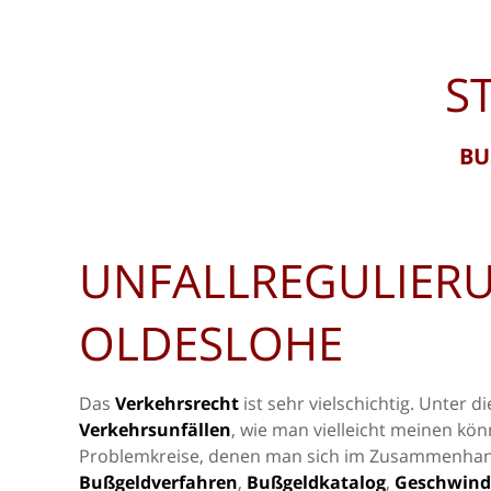
S
BU
UNFALLREGULIER
OLDESLOHE
Das
Verkehrsrecht
ist sehr vielschichtig. Unter di
Verkehrsunfällen
, wie man vielleicht meinen kö
Problemkreise, denen man sich im Zusammenha
Bußgeldverfahren
,
Bußgeldkatalog
,
Geschwind