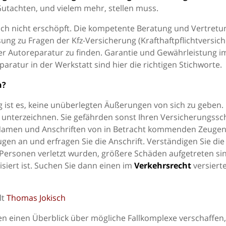
Gutachten, und vielem mehr, stellen muss.
ch nicht erschöpft. Die kompetente Beratung und Vertretu
ng zu Fragen der Kfz-Versicherung (Krafthaftpflichtversic
er Autoreparatur zu finden. Garantie und Gewährleistung i
atur in der Werkstatt sind hier die richtigen Stichworte.
n?
g ist es, keine unüberlegten Äußerungen von sich zu geben.
 unterzeichnen. Sie gefährden sonst Ihren Versicherungssc
en Namen und Anschriften von in Betracht kommenden Zeuge
en an und erfragen Sie die Anschrift. Verständigen Sie die
t, Personen verletzt wurden, größere Schäden aufgetreten si
siert ist. Suchen Sie dann einen im
Verkehrsrecht
versiert
lt
Thomas Jokisch
n einen Überblick über mögliche Fallkomplexe verschaffen,