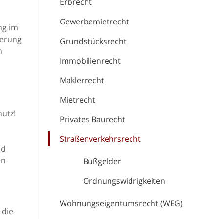
Erbrecht
Gewerbemietrecht
ng im
herung
Grundstücksrecht
m
Immobilienrecht
Maklerrecht
Mietrecht
hutz!
Privates Baurecht
n
Straßenverkehrsrecht
nd
en
Bußgelder
Ordnungswidrigkeiten
Wohnungseigentumsrecht (WEG)
 die