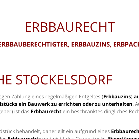
ERBBAURECHT
ERBBAUBERECHTIGTER, ERBBAUZINS, ERBPA
HE STOCKELSDORF
gegen Zahlung eines regelmäßigen Entgeltes (
Erbbauzins
)
a
dstücks ein Bauwerk zu errichten oder zu unterhalten
. 
eber) ist das
Erbbaurecht
ein beschränktes dingliches Rech
dstück behandelt, daher gilt ein aufgrund eines
Erbbaurech
 des
Erbbaurechts
und nicht des Grundstücks.
Eigentümer 